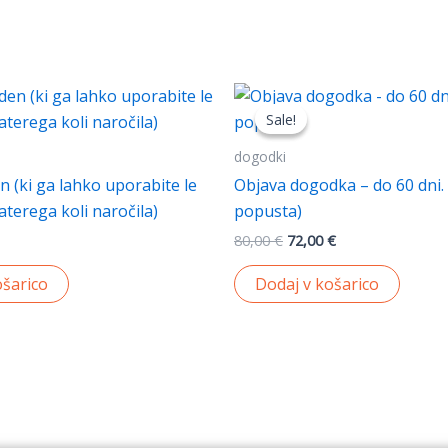
popusta)
količina
Izvirna
Trenutna
cena
cena
Sale!
Sale!
je
je:
bila:
72,00 €.
dogodki
80,00 €.
n (ki ga lahko uporabite le
Objava dogodka – do 60 dni.
terega koli naročila)
popusta)
80,00
€
72,00
€
ošarico
Dodaj v košarico